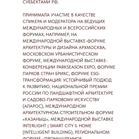
СУБЪЕКТАМИ РФ.
ПРИНИМАЛА УЧАСТИЕ В КАЧЕСТВЕ
СПИКЕРА И МОДЕРАТОРА НА ВЕДУЩИХ
МЕЖДУНАРОДНЫХ И ВСЕРОССИЙСКИХ
ФОРУМАХ, НАПРИМЕР, НА
МЕЖДУНАРОДНОЙ ВЫСТАВКЕ-ФОРУМЕ
АРХИТЕКТУРЫ И ДИЗАЙНА АРХМОСКВА,
МОСКОВСКОМ УРБАНИСТИЧЕСКОМ
ФОРУМЕ, МЕЖДУНАРОДНОЙ ВЫСТАВКЕ-
КОНФЕРЕНЦИИ PARKSEASON EXPO, ФОРУМЕ
ПАРКОВ СТРАН БРИКС, ФОРУМЕ ESG-
ТРАНСФОРМАЦИЯ: УСТОЙЧИВЫЙ ПОДХОД
К РАЗВИТИЮ, НАЦИОНАЛЬНОЙ ПРЕМИИ
РОССИИ ПО ЛАНДШАФТНОЙ АРХИТЕКТУРЕ
И САДОВО-ПАРКОВОМУ ИСКУССТВУ
(АЛАРОС), МЕЖДУНАРОДНОМ
АРХИТЕКТУРНОМ-СТРОИТЕЛЬНОМ ФОРУМЕ
«КАЗАНЫШ», МЕЖДУНАРОДНОЙ ВЫСТАВКЕ
INTERLIGHT | SMART CITY & HOME
(INTELLIGENT BUILDING), РЕГИОНАЛЬНОМ
ФОРУМЕ «ПРОМЫШЛЕННОЕ