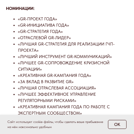
НОМИНАЦИИ:
«GR-ПРОЕКТ ГОДА»
«GR-ИНИЦИАТИВА ГОДА»
«GR-СТРАТЕГИЯ ГОДА»
«ОТРАСЛЕВОЙ GR-ЛИДЕР»
«ЛУЧШАЯ GR-СТРАТЕГИЯ ДЛЯ РЕАЛИЗАЦИИ ГЧП-
ПРОЕКТА»
«ЛУЧШИЙ ИНСТРУМЕНТ GR-КОММУНИКАЦИЙ»
«ЛУЧШЕЕ GR-СОПРОВОЖДЕНИЕ КРИЗИСНОЙ
СИТУАЦИИ»
«КРЕАТИВНАЯ GR-КАМПАНИЯ ГОДА»
«ЗА ВКЛАД В РАЗВИТИЕ GR»
«ЛУЧШАЯ ОТРАСЛЕВАЯ АССОЦИАЦИЯ»
«ЛУЧШЕЕ ЭФФЕКТИВНОЕ УПРАВЛЕНИЕ
РЕГУЛЯТОРНЫМИ РИСКАМИ»
«КРЕАТИВНАЯ КАМПАНИЯ ГОДА ПО РАБОТЕ С
ЭКСПЕРТНЫМ СООБЩЕСТВОМ»
«ОБРАЗОВАТЕЛЬНО-ПРОСВЕТИТЕЛЬСКИЙ ПРОЕКТ
Сайт использует cookie-файлы, чтобы сделать ваше пребывание
OK
ГОДА»
на нём максимально удобным
«РЕГИОНАЛЬНЫЙ GR ГОДА»